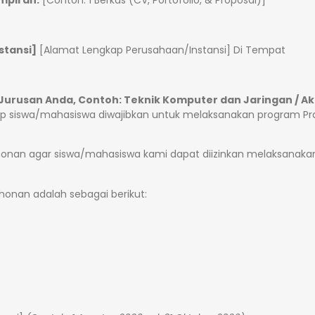
mpiran:
[Contoh: 1 Berkas (CV, Portofolio, & Proposal)]
stansi]
[Alamat Lengkap Perusahaan/Instansi] Di Tempat
urusan Anda, Contoh: Teknik Komputer dan Jaringan / Ak
iap siswa/mahasiswa diwajibkan untuk melaksanakan program Pr
onan agar siswa/mahasiswa kami dapat diizinkan melaksanaka
onan adalah sebagai berikut: