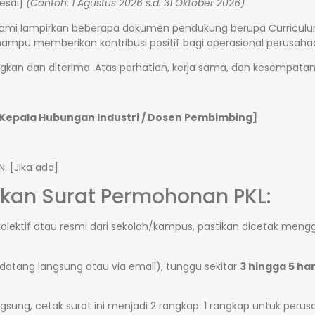
lesai]
(Contoh: 1 Agustus 2026 s.d. 31 Oktober 2026)
ami lampirkan beberapa dokumen pendukung berupa Curriculum Vi
ampu memberikan kontribusi positif bagi operasional perusah
kan dan diterima. Atas perhatian, kerja sama, dan kesempatan 
 Kepala Hubungan Industri / Dosen Pembimbing]
N. [Jika ada]
mkan Surat Permohonan PKL:
a kolektif atau resmi dari sekolah/kampus, pastikan dicetak m
datang langsung atau via email), tunggu sekitar
3 hingga 5 har
ung, cetak surat ini menjadi 2 rangkap. 1 rangkap untuk perusah