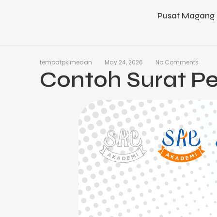
Pusat Magang 
tempatpklmedan
May 24, 2026
No Comments
Contoh Surat 