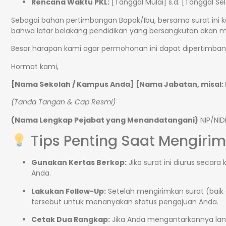
Rencana Waktu PKL:
[Tanggal Mulai] s.d. [Tanggal Se
Sebagai bahan pertimbangan Bapak/Ibu, bersama surat ini k
bahwa latar belakang pendidikan yang bersangkutan akan m
Besar harapan kami agar permohonan ini dapat dipertimbang
Hormat kami,
[Nama Sekolah / Kampus Anda]
[Nama Jabatan, misal:
(Tanda Tangan & Cap Resmi)
(Nama Lengkap Pejabat yang Menandatangani)
NIP/NID
Tips Penting Saat Mengiri
Gunakan Kertas Berkop:
Jika surat ini diurus secar
Anda.
Lakukan Follow-Up:
Setelah mengirimkan surat (baik 
tersebut untuk menanyakan status pengajuan Anda.
Cetak Dua Rangkap:
Jika Anda mengantarkannya langs