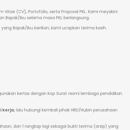
tae (CV), Portofolio, serta Proposal PKL. Kami meyakini
aan Bapak/Ibu selama masa PKL berlangsung.
yang Bapak/Ibu berikan, kami ucapkan terima kasih.
enggunakan kertas dengan Kop Surat resmi lembaga pendidikan
i kerja
, lalu hubungi kembali pihak HRD/Hubin perusahaan
aan, dan 1 rangkap lagi sebagai bukti terima (arsip) yang