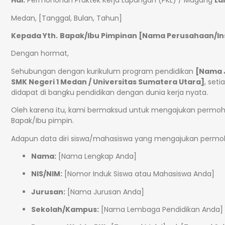
Hal:
Permohonan Praktek Kerja Lapangan (PKL) / Magang
La
Medan, [Tanggal, Bulan, Tahun]
Kepada Yth.
Bapak/Ibu Pimpinan [Nama Perusahaan/In
Dengan hormat,
Sehubungan dengan kurikulum program pendidikan
[Nama J
SMK Negeri 1 Medan / Universitas Sumatera Utara]
, set
didapat di bangku pendidikan dengan dunia kerja nyata.
Oleh karena itu, kami bermaksud untuk mengajukan permoh
Bapak/Ibu pimpin.
Adapun data diri siswa/mahasiswa yang mengajukan permoh
Nama:
[Nama Lengkap Anda]
NIS/NIM:
[Nomor Induk Siswa atau Mahasiswa Anda]
Jurusan:
[Nama Jurusan Anda]
Sekolah/Kampus:
[Nama Lembaga Pendidikan Anda]