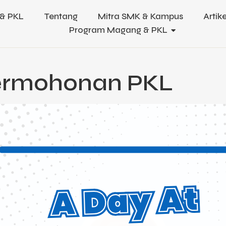
& PKL
Tentang
Mitra SMK & Kampus
Artike
Program Magang & PKL
Permohonan PKL