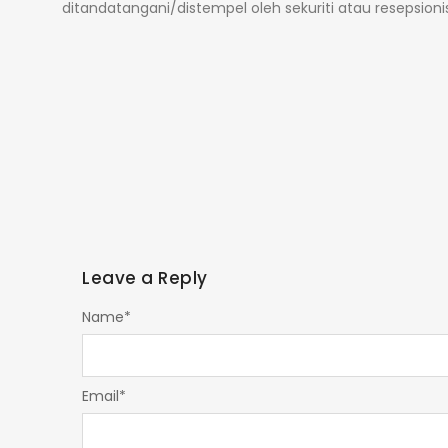
ditandatangani/distempel oleh sekuriti atau resepsion
Leave a Reply
Name
*
Email
*