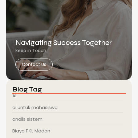
Navigating Success Together
Keep in Touch
Contact Us
Blog Tag
AI
ai untuk mahasiswa
analis sistem
Biaya PKL Medan