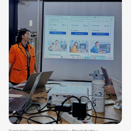
Dunia Kerja
-
Lowongan Magang
-
Proyek Nyata
-