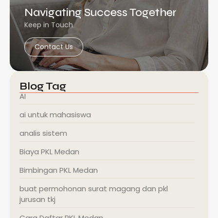
Navigating Success Together
Keep in Touch
Contact Us
Blog Tag
AI
ai untuk mahasiswa
analis sistem
Biaya PKL Medan
Bimbingan PKL Medan
buat permohonan surat magang dan pkl
jurusan tkj
Cara Daftar PKL Medan