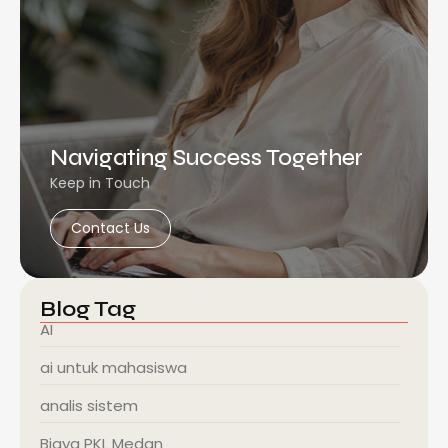
Navigating Success Together
Keep in Touch
Contact Us
Blog Tag
AI
ai untuk mahasiswa
analis sistem
Biaya PKL Medan