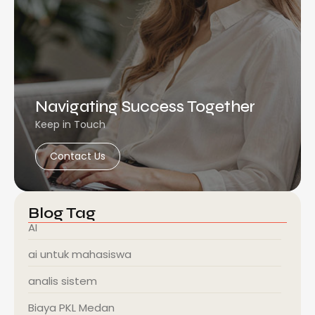
Navigating Success Together
Keep in Touch
Contact Us
Blog Tag
AI
ai untuk mahasiswa
analis sistem
Biaya PKL Medan