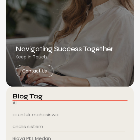
Navigating Success Together
Keep in Touch
Contact Us
Blog Tag
AI
ai untuk mahasiswa
analis sistem
Biaya PKL Medan