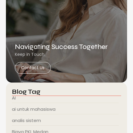
Navigating Success Together
Keep in Touch
Contact Us
Blog Tag
AI
ai untuk mahasiswa
analis sistem
Biaya PKL Medan