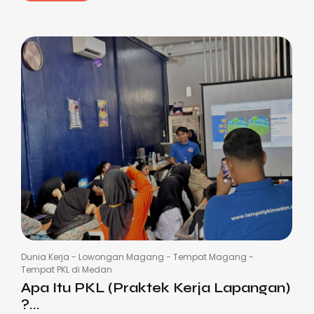
Dunia Kerja
-
Lowongan Magang
-
Tempat Magang
-
Tempat PKL di Medan
Apa Itu PKL (Praktek Kerja Lapangan)
?...