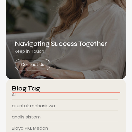
Navigating Success Together
Keep in Touch
Contact Us
Blog Tag
AI
ai untuk mahasiswa
analis sistem
Biaya PKL Medan